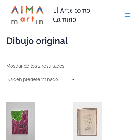
Ir
contenido
Main
El Arte como
al
Men
Camino
contenido
Dibujo original
Mostrando los 2 resultados