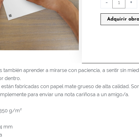
Aprendiendo
-
+
a
Amar
Adquirir obr
Postal
cantidad
también aprender a mirarse con paciencia, a sentir sin mied
r dentro.
es están fabricadas con papel mate grueso de alta calidad. 
 simplemente para enviar una nota cariñosa a un amigo/a.
–350 g/m²
,34 mm
a