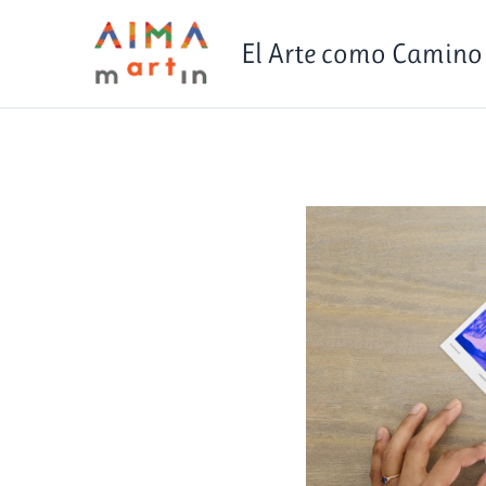
Ir
contenido
al
El Arte como Camino
contenido