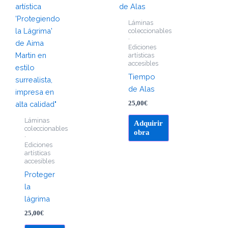
Láminas
coleccionables
·
Ediciones
artísticas
accesibles
Tiempo
de Alas
25,00
€
Láminas
Adquirir
coleccionables
obra
·
Ediciones
artísticas
accesibles
Proteger
la
lágrima
25,00
€