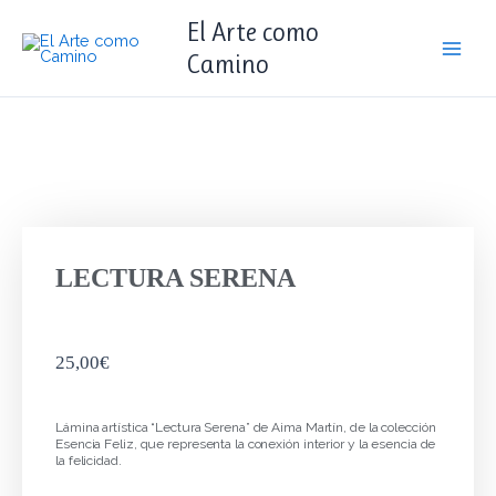
Ir
contenido
Main
El Arte como
al
Men
Camino
contenido
LECTURA SERENA
25,00
€
Lámina artística “Lectura Serena” de Aima Martín, de la colección
Esencia Feliz, que representa la conexión interior y la esencia de
la felicidad.