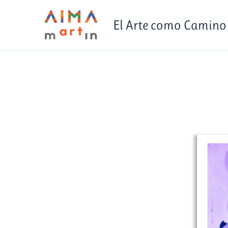
Ir
contenido
al
El Arte como Camino
contenido