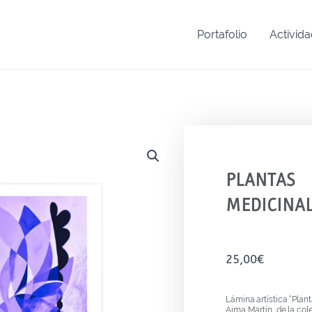
Portafolio
Activid
PLANTAS
MEDICINA
25,00
€
Lámina artística “Plan
Aima Martín, de la col