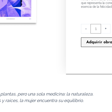
que representa la conex
esencia de la felicidad
PLANTAS
-
+
MEDICINALES
cantidad
Adquirir obr
lantas, pero una sola medicina: la naturaleza.
y raíces, la mujer encuentra su equilibrio.