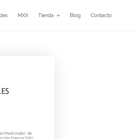
ades
MXX
Tienda
Blog
Contacto
LES
tas Medicinales” de
ección Esencia Feliz,