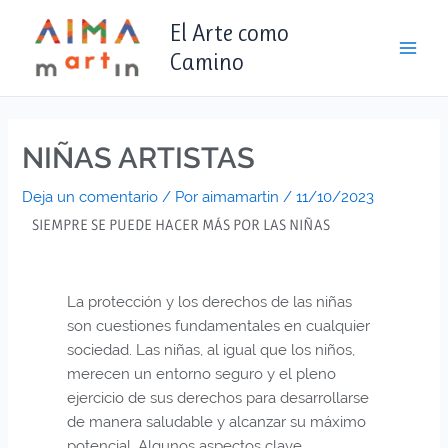
Ir
contenido
Main
El Arte como
al
Men
Camino
contenido
NIÑAS ARTISTAS
Deja un comentario
/ Por
aimamartin
/
11/10/2023
SIEMPRE SE PUEDE HACER MÁS POR LAS NIÑAS
La protección y los derechos de las niñas
son cuestiones fundamentales en cualquier
sociedad. Las niñas, al igual que los niños,
merecen un entorno seguro y el pleno
ejercicio de sus derechos para desarrollarse
de manera saludable y alcanzar su máximo
potencial. Algunos aspectos clave