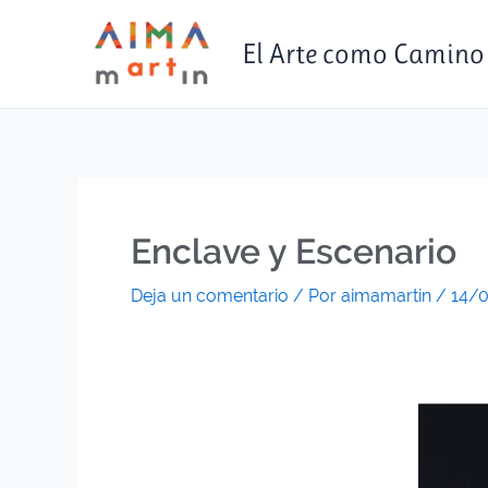
Ir
contenido
al
El Arte como Camino
contenido
Enclave y Escenario
Deja un comentario
/ Por
aimamartin
/
14/